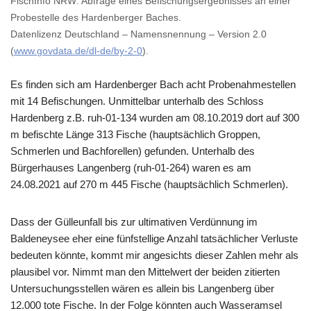
FischInfo NRW: Abfrage eines Befischungsergebnisses an einer
Probestelle des Hardenberger Baches.
Datenlizenz Deutschland – Namensnennung – Version 2.0
(
www.govdata.de/dl-de/by-2-0
).
Es finden sich am Hardenberger Bach acht Probenahmestellen
mit 14 Befischungen. Unmittelbar unterhalb des Schloss
Hardenberg z.B. ruh-01-134 wurden am 08.10.2019 dort auf 300
m befischte Länge 313 Fische (hauptsächlich Groppen,
Schmerlen und Bachforellen) gefunden. Unterhalb des
Bürgerhauses Langenberg (ruh-01-264) waren es am
24.08.2021 auf 270 m 445 Fische (hauptsächlich Schmerlen).
Dass der Gülleunfall bis zur ultimativen Verdünnung im
Baldeneysee eher eine fünfstellige Anzahl tatsächlicher Verluste
bedeuten könnte, kommt mir angesichts dieser Zahlen mehr als
plausibel vor. Nimmt man den Mittelwert der beiden zitierten
Untersuchungsstellen wären es allein bis Langenberg über
12.000 tote Fische. In der Folge könnten auch Wasseramsel